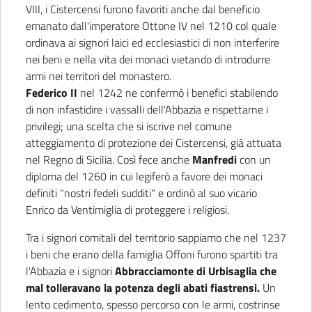
VIII, i Cistercensi furono favoriti anche dal beneficio
emanato dall'imperatore Ottone IV nel 1210 col quale
ordinava ai signori laici ed ecclesiastici di non interferire
nei beni e nella vita dei monaci vietando di introdurre
armi nei territori del monastero.
Federico II
nel 1242 ne confermò i benefici stabilendo
di non infastidire i vassalli dell'Abbazia e rispettarne i
privilegi; una scelta che si iscrive nel comune
atteggiamento di protezione dei Cistercensi, già attuata
nel Regno di Sicilia. Così fece anche
Manfredi
con un
diploma del 1260 in cui legiferò a favore dei monaci
definiti "nostri fedeli sudditi" e ordinò al suo vicario
Enrico da Ventimiglia di proteggere i religiosi.
Tra i signori comitali del territorio sappiamo che nel 1237
i beni che erano della famiglia Offoni furono spartiti tra
l'Abbazia e i signori
Abbracciamonte di Urbisaglia che
mal tolleravano la potenza degli abati fiastrensi.
Un
lento cedimento, spesso percorso con le armi, costrinse