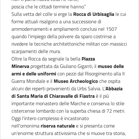
poscia che le cittadi termine hanno.”
Sulla vetta del colle si erge la
Rocca di Urbisaglia
le cui
forme attuali risalgono a una successione di
ammodernamenti e ampliamenti conclusi nel 1507
quando l'impiego della polvere da sparo costrinse a
rivedere le tecniche architettoniche militari con massicci
scarpamenti delle mura.
Oltre la Rocca da segnale la bella
Piazza
Minerva
progettata da Giuliano Giganti, il
museo delle
armi e delle uniformi
con pezzi dal Risorgimento alla II
Guerra Mondiale e il
Museo Archeologico
che ospita
alcuni dei reperti provenienti da Urbs Salvia. L'
Abbazia
di Santa Maria di Chiaravalle di Fiastra
è il più
importante monastero delle Marche e conserva lo stile
cistercense lombardo con la superba chiesa di 72 metri.
Oggi l'intero complesso è incastonato
nell'omonima
riserva naturale
e si presenta come
un'enorme struttura attivissima che si muove tra storia,