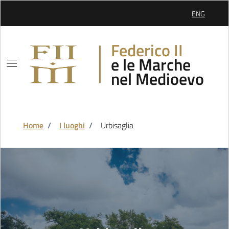
Skip to Main Content
ENG
SELEZIONE 
Federico II
e le Marche
nel Medioevo
Home
/
I luoghi
/
Urbisaglia