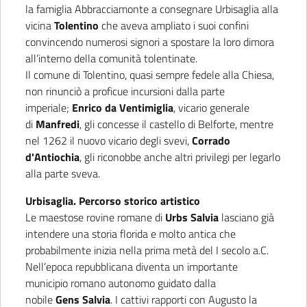
la famiglia Abbracciamonte a consegnare Urbisaglia alla
vicina
Tolentino
che aveva ampliato i suoi confini
convincendo numerosi signori a spostare la loro dimora
all’interno della comunità tolentinate.
Il comune di Tolentino, quasi sempre fedele alla Chiesa,
non rinunciò a proficue incursioni dalla parte
imperiale;
Enrico da Ventimiglia
, vicario generale
di
Manfredi
, gli concesse il castello di Belforte, mentre
nel 1262 il nuovo vicario degli svevi,
Corrado
d'Antiochia
, gli riconobbe anche altri privilegi per legarlo
alla parte sveva.
Urbisaglia. Percorso storico artistico
Le maestose rovine romane di
Urbs Salvia
lasciano già
intendere una storia florida e molto antica che
probabilmente inizia nella prima metà del I secolo a.C.
Nell’epoca repubblicana diventa un importante
municipio romano autonomo guidato dalla
nobile
Gens
Salvia
. I cattivi rapporti con Augusto la