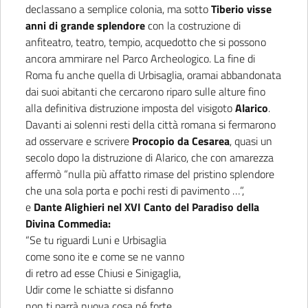
declassano a semplice colonia, ma sotto
Tiberio visse
anni di grande splendore
con la costruzione di
anfiteatro, teatro, tempio, acquedotto che si possono
ancora ammirare nel Parco Archeologico. La fine di
Roma fu anche quella di Urbisaglia, oramai abbandonata
dai suoi abitanti che cercarono riparo sulle alture fino
alla definitiva distruzione imposta del visigoto
Alarico
.
Davanti ai solenni resti della città romana si fermarono
ad osservare e scrivere
Procopio da Cesarea
, quasi un
secolo dopo la distruzione di Alarico, che con amarezza
affermò “nulla più affatto rimase del pristino splendore
che una sola porta e pochi resti di pavimento …”,
e
Dante Alighieri nel XVI Canto del Paradiso della
Divina Commedia:
“Se tu riguardi Luni e Urbisaglia
come sono ite e come se ne vanno
di retro ad esse Chiusi e Sinigaglia,
Udir come le schiatte si disfanno
non ti parrà nuova cosa né forte,