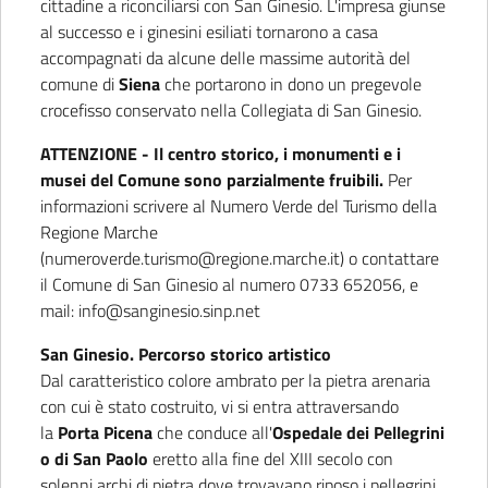
cittadine a riconciliarsi con San Ginesio. L'impresa giunse
al successo e i ginesini esiliati tornarono a casa
accompagnati da alcune delle massime autorità del
comune di
Siena
che portarono in dono un pregevole
crocefisso conservato nella Collegiata di San Ginesio.
ATTENZIONE
- Il centro storico, i monumenti e i
musei del Comune sono parzialmente fruibili.
Per
informazioni scrivere al Numero Verde del Turismo della
Regione Marche
(numeroverde.turismo@regione.marche.it) o contattare
il Comune di San Ginesio al numero 0733 652056, e
mail: info@sanginesio.sinp.net
San Ginesio. Percorso storico artistico
Dal caratteristico colore ambrato per la pietra arenaria
con cui è stato costruito, vi si entra attraversando
la
Porta
Picena
che conduce all'
Ospedale dei Pellegrini
o di San Paolo
eretto alla fine del XIII secolo con
solenni archi di pietra dove trovavano riposo i pellegrini