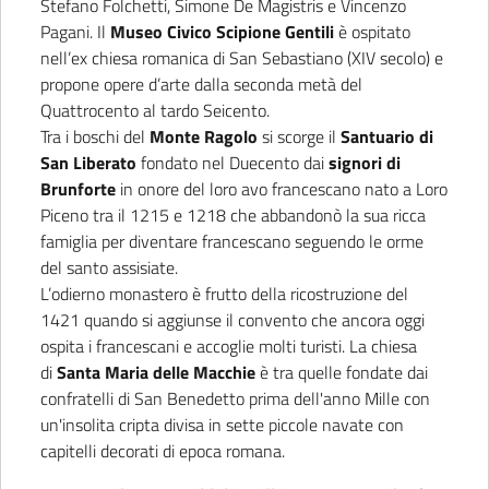
Stefano Folchetti, Simone De Magistris e Vincenzo
Pagani. Il
Museo Civico Scipione Gentili
è ospitato
nell’ex chiesa romanica di San Sebastiano (XIV secolo) e
propone opere d’arte dalla seconda metà del
Quattrocento al tardo Seicento.
Tra i boschi del
Monte Ragolo
si scorge il
Santuario di
San Liberato
fondato nel Duecento dai
signori di
Brunforte
in onore del loro avo francescano nato a Loro
Piceno tra il 1215 e 1218 che abbandonò la sua ricca
famiglia per diventare francescano seguendo le orme
del santo assisiate.
L’odierno monastero è frutto della ricostruzione del
1421 quando si aggiunse il convento che ancora oggi
ospita i francescani e accoglie molti turisti. La chiesa
di
Santa Maria delle Macchie
è tra quelle fondate dai
confratelli di San Benedetto prima dell'anno Mille con
un'insolita cripta divisa in sette piccole navate con
capitelli decorati di epoca romana.