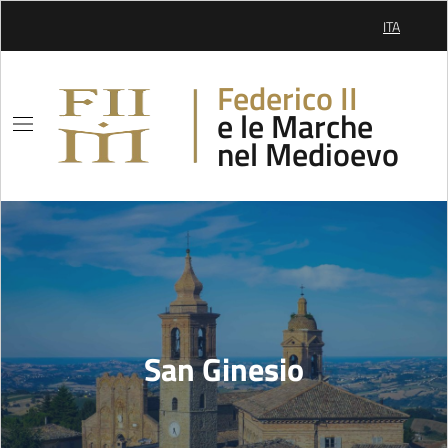
Skip to Main Content
ITA
SELEZIONE
Federico II
e le Marche
nel Medioevo
San Ginesio