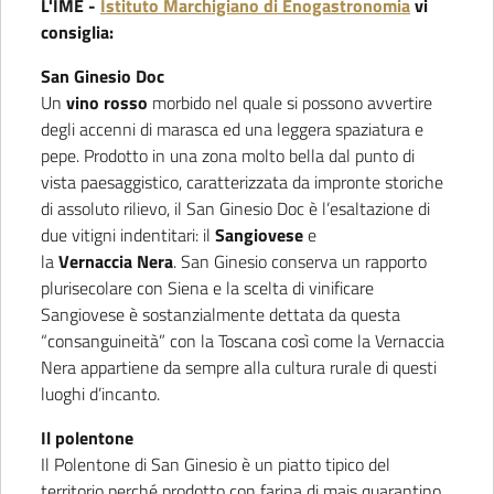
L'IME -
Istituto Marchigiano di Enogastronomia
vi
consiglia:
San Ginesio Doc
Un
vino rosso
morbido nel quale si possono avvertire
degli accenni di marasca ed una leggera spaziatura e
pepe. Prodotto in una zona molto bella dal punto di
vista paesaggistico, caratterizzata da impronte storiche
di assoluto rilievo, il San Ginesio Doc è l’esaltazione di
due vitigni indentitari: il
Sangiovese
e
la
Vernaccia
Nera
. San Ginesio conserva un rapporto
plurisecolare con Siena e la scelta di vinificare
Sangiovese è sostanzialmente dettata da questa
“consanguineità” con la Toscana così come la Vernaccia
Nera appartiene da sempre alla cultura rurale di questi
luoghi d’incanto.
Il polentone
Il Polentone di San Ginesio è un piatto tipico del
territorio perché prodotto con farina di mais quarantino