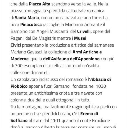
che dalla
Piazza Alta
scendono verso la valle. Nella
piazza troneggia la splendida cattedrale romanica
di
Santa Maria
, con un'unica navata e una torre. La
ricca
Pinacoteca
raccoglie la Madonna Adorante il
Bambino con Angeli Musicanti del
Crivelli,
opere del
Pagani, del De Magistris mentre i
Musei
Civici
presentano la produzione artistica del sarnanese
Mariano Gavasci, la collezione di
Armi Antiche e
Moderne
, quella
dell’Avifauna dell’Appeninno
con più
di 700 esemplari di uccelli accanto ad un’isolita
collezione di martelli.
Un capolavoro indiscusso del romanico è l
'Abbazia di
Piobbico
appena fuori Sarnano, fondata nel 1030
presenta un'antichissima cripta a tre navate con
colonne, due delle quali ottogonali in tufo.
Tra le montagne, ma facilmente raggiungibile a piedi con
un percorso tra splendidi boschi, c'è l'
Eremo di
Soffiano
abitato dal 1101 quando il conte Ismidione
donò al parroco Alberto la terra per costruire un luogo di