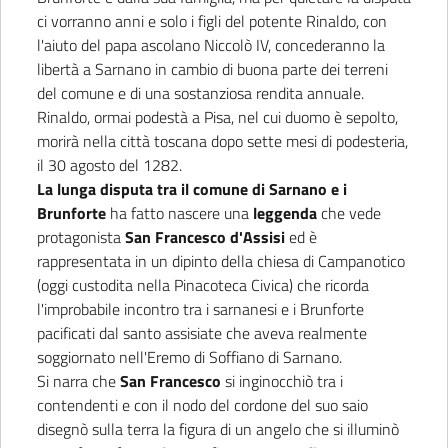
ci vorranno anni e solo i figli del potente Rinaldo, con
l'aiuto del papa ascolano Niccolò IV, concederanno la
libertà a Sarnano in cambio di buona parte dei terreni
del comune e di una sostanziosa rendita annuale.
Rinaldo, ormai podestà a Pisa, nel cui duomo è sepolto,
morirà nella città toscana dopo sette mesi di podesteria,
il 30 agosto del 1282.
La lunga disputa tra il comune di Sarnano e i
Brunforte
ha fatto nascere una
leggenda
che vede
protagonista
San Francesco d'Assisi
ed è
rappresentata in un dipinto della chiesa di Campanotico
(oggi custodita nella Pinacoteca Civica) che ricorda
l'improbabile incontro tra i sarnanesi e i Brunforte
pacificati dal santo assisiate che aveva realmente
soggiornato nell'Eremo di Soffiano di Sarnano.
Si narra che
San Francesco
si inginocchiò tra i
contendenti e con il nodo del cordone del suo saio
disegnò sulla terra la figura di un angelo che si illuminò