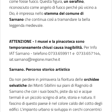
come fosse fuoco. Questa figura,
un serafino
,
riconosciuto come angelo di fuoco perché più vicino a
Dio, è impressa nello
stemma del comune di
Sarnano
che continua così a tramandare la bella
leggenda medievale.
ATTENZIONE - I musei e la pinacoteca sono
temporaneamente chiusi causa inagibilità.
Per Info
IAT Sarnano - telefono 0733.659911 e 0733.657144,
iat.sarnano@regione.marche.it
Sarnano. Percorso storico artistico
Da non perdere in primavera la fioritura delle
orchidee
selvatiche
dei Monti Sibillini sui piani di Ragnolo di
Sarnano che con i suoi boschi, piste da sci e acque
termali è un piccolo scrigno di arte, storia e natura. Il
fascino di questo paese è nel colore caldo del cotto degli
edifici. L'impianto urbano si sviluppa in cerchi concentrici