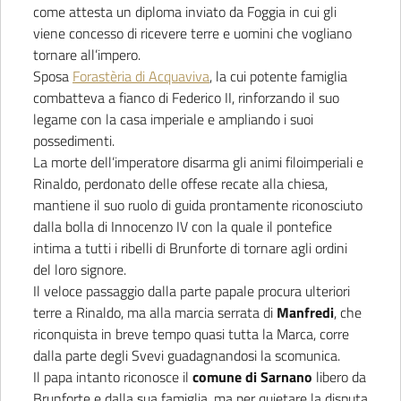
come attesta un diploma inviato da Foggia in cui gli
viene concesso di ricevere terre e uomini che vogliano
tornare all’impero.
Sposa
Forastèria di Acquaviva
, la cui potente famiglia
combatteva a fianco di Federico II, rinforzando il suo
legame con la casa imperiale e ampliando i suoi
possedimenti.
La morte dell’imperatore disarma gli animi filoimperiali e
Rinaldo, perdonato delle offese recate alla chiesa,
mantiene il suo ruolo di guida prontamente riconosciuto
dalla bolla di Innocenzo IV con la quale il pontefice
intima a tutti i ribelli di Brunforte di tornare agli ordini
del loro signore.
Il veloce passaggio dalla parte papale procura ulteriori
terre a Rinaldo, ma alla marcia serrata di
Manfredi
, che
riconquista in breve tempo quasi tutta la Marca, corre
dalla parte degli Svevi guadagnandosi la scomunica.
Il papa intanto riconosce il
comune di Sarnano
libero da
Brunforte e dalla sua famiglia, ma per quietare la disputa